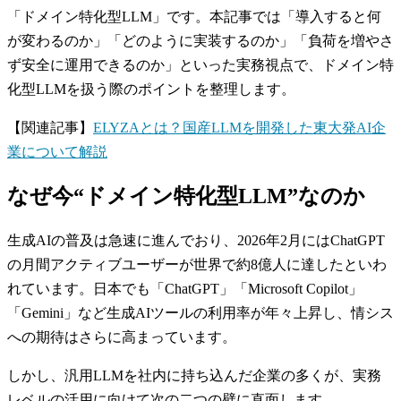
「ドメイン特化型LLM」です。本記事では「導入すると何
が変わるのか」「どのように実装するのか」「負荷を増やさ
ず安全に運用できるのか」といった実務視点で、ドメイン特
化型LLMを扱う際のポイントを整理します。
【関連記事】
ELYZAとは？国産LLMを開発した東大発AI企
業について解説
なぜ今“ドメイン特化型LLM”なのか
生成AIの普及は急速に進んでおり、2026年2月にはChatGPT
の月間アクティブユーザーが世界で約8億人に達したといわ
れています。日本でも「ChatGPT」「Microsoft Copilot」
「Gemini」など生成AIツールの利用率が年々上昇し、情シス
への期待はさらに高まっています。
しかし、汎用LLMを社内に持ち込んだ企業の多くが、実務
レベルの活用に向けて次の二つの壁に直面します。