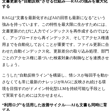
文書更新を“自動反映”させる仕組み──RAGの強みを最大化
する
RAGは“文書を最新化すればAIの回答も最新になる”という
強みを持っています。この特性を最大限に生かすためには、
文書更新のたびに人力でインデックスを再作成するのではな
く、アップロードから再インデックス、そしてアクセス権適
用までを自動化しておくことが重要です。ファイル更新に合
わせた自動インデックス化、更新差分の取り込み処理、部門
ごとのアクセス権に基づいた検索対象の制御などを連携させ
ましょう。
こうした“自動反映ライン”を構築し、情シスが毎回手を動か
さなくても常に最新のナレッジがRAGに反映され続ける環
境を目指すのがドメイン特化型LLMを持続可能な手段とし
て実装するためには欠かせません。
“利用ログ”を活用した改善サイクル──AIも文書も同時に育
てる