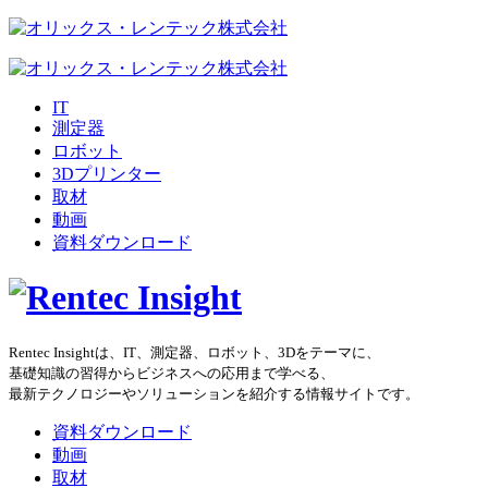
IT
測定器
ロボット
3Dプリンター
取材
動画
資料ダウンロード
Rentec Insightは、IT、測定器、ロボット、3Dをテーマに、
基礎知識の習得からビジネスへの応用まで学べる、
最新テクノロジーやソリューションを紹介する情報サイトです。
資料ダウンロード
動画
取材