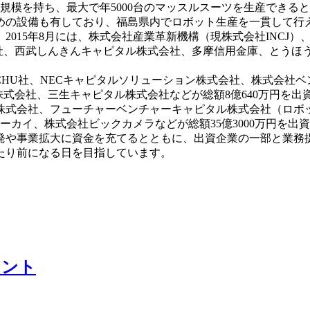
㎡の規模を持ち、最大で年5000台のマッスルスーツを生産でき
めの設備も有しており、福島県内でロボット生産を一貫して行
15年8月には、株式会社産業革新機構（現株式会社INCJ）、
会社、西武しんきんキャピタル株式会社、多摩信用金庫、とう
湾のJOCHU社、NECキャピタルソリューション株式会社、株式
式会社、三生キャピタル株式会社などが総額8億640万円を出資
株式会社、フューチャーベンチャーキャピタル株式会社（ロボ
ーカイ、株式会社ビックカメラなどが総額35億3000万円を出
や事業拡大に資金を充てるとともに、出資企業の一部と業務
たり前になる日を目指しています。
イント