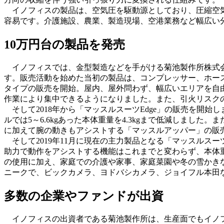
イノフィスの製品は、空気圧を駆動源としており、圧縮空気
容易です。介護施設、農業、製造現場、空港業務など幅広い
10万円台の製品を発売
イノフィスでは、金型製造などを手がける菊池製作所株式会
す。販売活動を始めた当初の製品は、コンプレッサー、ホース
タイプの販売を開始。屋内、屋外問わず、幅広いエリアを自
作業により集中できるようになりました。また、引火リスク
そして2018年から「マッスルスーツEdge」の販売を開
ルでは5～6.6kgあった本体重量を4.3kgまで低減しました
に加えて腕の動きもアシストする「マッスルアッパー」の販売も
そして2019年11月に現在の主力製品となる「マッスルスーツE
助力で動作をアシストする機能はこれまでと変わらず、本体重
の使用に加え、家庭での介護や家事、家庭菜園や冬の雪かき
ニークで、ビックカメラ、ヨドバシカメラ、ジョイフル本田
多数の企業やファンドが出資
イノフィスの出資者である菊池製作所は、生産面でもイノフィ