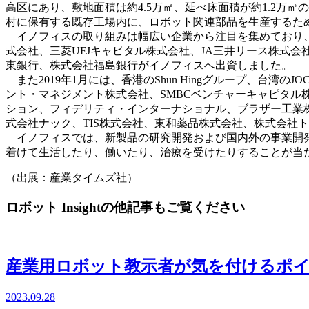
高区にあり、敷地面積は約4.5万㎡、延べ床面積が約1.2万
村に保有する既存工場内に、ロボット関連部品を生産するた
イノフィスの取り組みは幅広い企業から注目を集めており、20
式会社、三菱UFJキャピタル株式会社、JA三井リース株式
東銀行、株式会社福島銀行がイノフィスへ出資しました。
また2019年1月には、香港のShun Hingグループ、台
ント・マネジメント株式会社、SMBCベンチャーキャピタル株
ション、フィデリティ・インターナショナル、ブラザー工業
式会社ナック、TIS株式会社、東和薬品株式会社、株式会社ト
イノフィスでは、新製品の研究開発および国内外の事業開発
着けて生活したり、働いたり、治療を受けたりすることが当
（出展：産業タイムズ社）
ロボット Insightの他記事もご覧ください
産業用ロボット教示者が気を付けるポ
2023.09.28