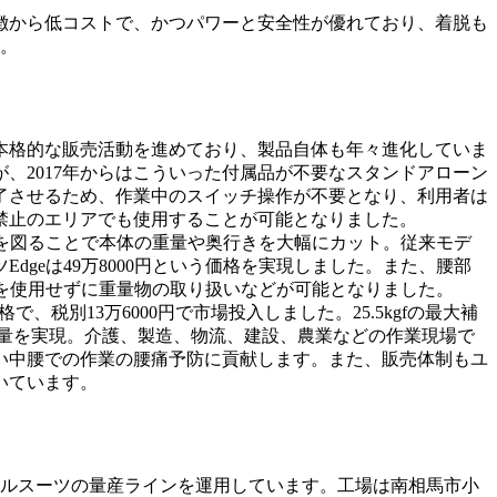
徴から低コストで、かつパワーと安全性が優れており、着脱も
す。
本格的な販売活動を進めており、製品自体も年々進化していま
、2017年からはこういった付属品が不要なスタンドアローン
了させるため、作業中のスイッチ操作が不要となり、利用者は
禁止のエリアでも使用することが可能となりました。
どを図ることで本体の重量や奥行きを大幅にカット。従来モデ
Edgeは49万8000円という価格を実現しました。また、腰部
設備を使用せずに重量物の取り扱いなどが可能となりました。
税別13万6000円で市場投入しました。25.5kgfの最大補
軽量を実現。介護、製造、物流、建設、農業などの作業現場で
い中腰での作業の腰痛予防に貢献します。また、販売体制もユ
いています。
スルスーツの量産ラインを運用しています。工場は南相馬市小