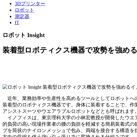
3Dプリンター
ロボット
測定器
IT
ロボット Insight
装着型ロボティクス機器で攻勢を強め
近年、業務効率や生産性を高めるツールとしてロボットへの
装着型のロボティクス機器です。身体に装着することで、作
アシストスーツやウエアラブルロボットなどとも呼ばれます
イノフィスは、東京理科大学の小林宏教授が開発したウエア
的負荷の高い現場作業者の腰の負担を軽減する簡易装着式の
ブを筒状のナイロンメッシュで包み、両端を接合する構造を
方向の収縮を伴う強い引っ張り力に変換される仕組みです。