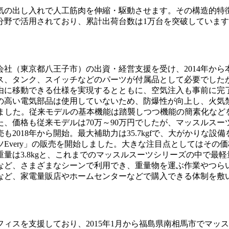
の出し入れで人工筋肉を伸縮・駆動させます。その構造的特
分野で活用されており、累計出荷台数は1万台を突破していま
社（東京都八王子市）の出資・経営支援を受け、2014年から
、タンク、スイッチなどのパーツが付属品として必要でしたが
由に移動できる仕様を実現するとともに、空気注入も事前に完
の高い電気部品は使用していないため、防爆性が向上し、火気
始しました。従来モデルの基本機能は踏襲しつつ機能の簡素化な
。また、価格も従来モデルは70万～90万円でしたが、マッスルスーツ
2018年から開始。最大補助力は35.7kgfで、大がかりな
very」の販売を開始しました。大きな注目点としてはその価格で、
量は3.8kgと、これまでのマッスルスーツシリーズの中で最
など、さまざまなシーンで利用でき、重量物を運ぶ作業やつら
など、家電量販店やホームセンターなどで購入できる体制を敷
スを支援しており、2015年1月から福島県南相馬市でマッ