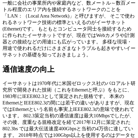
一般に会社の事業所内や家庭内など、数メートル～数百メー
トル程度のエリア内を接続するネットワークのことを
「LAN：（Local Area Network)」と呼びますが、 そこで使わ
れるネットワーク技術の標準といえるのがイーサネット
(Ethernet)です。 もともとコンピュータ同士を接続するため
に作られたイーサネットですが、現在ではWebカメラや計測
器との接続などの用途にも広がっています。 多様な現場・
用途で使われるだけにさまざまなトラブルも起きやすいイー
サネットの基礎を知っておきましょう。
通信速度の向上
イーサネットは1970年代に米国ゼロックス社のパロアルト研
究所で開発された技術（これをEthernetと呼ぶ）をもとに、
1983年にIEEE802.3として策定された規格です。 本来の
EthernetとIEEE802.3の間には若干の違いがありますが、現在
ではEthernetという名前も事実上IEEE802.3の意味で使われて
います。 802.3策定当初の通信速度は最大10Mbpsでしたが、
その後、度重なる規格改定を経て2017年12月に策定された
802.3bs では最大伝送速度400Gbpsと当初の4万倍に達してい
ます。 2018年時点では100Gbps以上を使用するのはデータセ