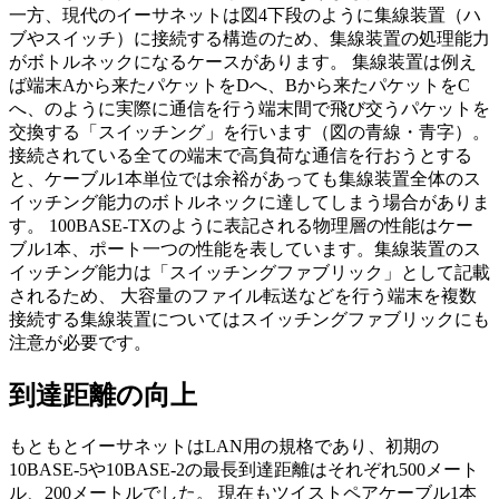
一方、現代のイーサネットは図4下段のように集線装置（ハ
ブやスイッチ）に接続する構造のため、集線装置の処理能力
がボトルネックになるケースがあります。 集線装置は例え
ば端末Aから来たパケットをDへ、Bから来たパケットをC
へ、のように実際に通信を行う端末間で飛び交うパケットを
交換する「スイッチング」を行います（図の青線・青字）。
接続されている全ての端末で高負荷な通信を行おうとする
と、ケーブル1本単位では余裕があっても集線装置全体のス
イッチング能力のボトルネックに達してしまう場合がありま
す。 100BASE-TXのように表記される物理層の性能はケー
ブル1本、ポート一つの性能を表しています。集線装置のス
イッチング能力は「スイッチングファブリック」として記載
されるため、 大容量のファイル転送などを行う端末を複数
接続する集線装置についてはスイッチングファブリックにも
注意が必要です。
到達距離の向上
もともとイーサネットはLAN用の規格であり、初期の
10BASE-5や10BASE-2の最長到達距離はそれぞれ500メート
ル、200メートルでした。 現在もツイストペアケーブル1本