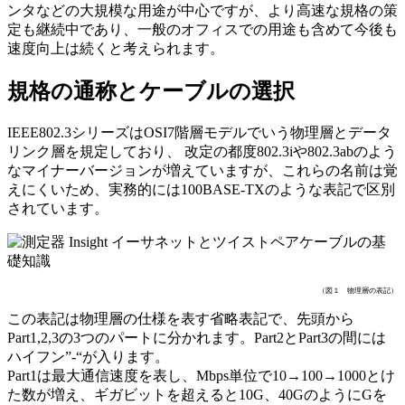
ンタなどの大規模な用途が中心ですが、より高速な規格の策
定も継続中であり、一般のオフィスでの用途も含めて今後も
速度向上は続くと考えられます。
規格の通称とケーブルの選択
IEEE802.3シリーズはOSI7階層モデルでいう物理層とデータ
リンク層を規定しており、 改定の都度802.3iや802.3abのよう
なマイナーバージョンが増えていますが、これらの名前は覚
えにくいため、実務的には100BASE-TXのような表記で区別
されています。
（図１ 物理層の表記）
この表記は物理層の仕様を表す省略表記で、先頭から
Part1,2,3の3つのパートに分かれます。Part2とPart3の間には
ハイフン”-“が入ります。
Part1は最大通信速度を表し、Mbps単位で10→100→1000とけ
た数が増え、ギガビットを超えると10G、40GのようにGを