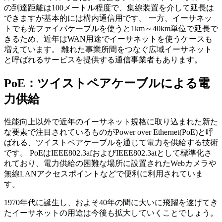
の到達距離は100メートル程度で、集線装置を介して延長は
できますが基本的には構内通信用です。 一方、イーサネッ
トでも光ファイバケーブルを使うと1km～40km単位で延長で
きるため、近年はWAN用途でイーサネットを使うケースも
増えています。 離れた事業所間をつなぐ広域イーサネット
と呼ばれるサービスを提供する通信事業者もあります。
PoE：ツイストペアケーブルによる電
力供給
性能向上以外で近年のイーサネット規格に取り込まれた新た
な要素で注目されているものがPower over Ethernet(PoE)と呼
ばれる、ツイストペアケーブルを通じて電力を供給する技術
です。 PoEはIEEE802.3afおよびIEEE802.3atとして標準化さ
れており、電力供給の困難な場所に設置されたWebカメラや
無線LANアクセスポイントなどで便利に利用されていま
す。
1970年代に誕生し、およそ40年の間に大いに飛躍を遂げてき
たイーサネットの用途は今後も拡大していくことでしょう。