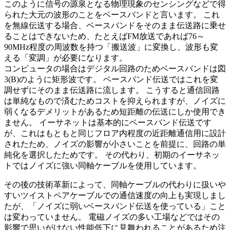
このように信号の源泉となる物理現象のセンシングなどで得
られた大元の波形のことをベースバンドと言います。 これ
を無線伝送する場合、ベースバンドをそのまま伝送路に乗せ
ることはできないため、たとえばFM放送であれば76～
90MHz程度の周波数を持つ「搬送波」に変換し、波形も変
える「変調」が必要になります。
コンピュータの場合はデジタル回路のためベースバンドは図
3(B)のように矩形波です。 ベースバンド伝送ではこれを変
調せずにそのまま伝送路に流します。 こうすると通信回路
は単純なもので済むためコストを抑えられますが、ノイズに
弱くなるデメリットがあるため短距離の伝送にしか使用でき
ません。 イーサネットは基本的にベースバンド伝送です
が、これはもともと同じフロア内程度の近距離通信用に設計
されたため、ノイズの影響が小さいことを前提に、回路の単
純化を選択したためです。 その代わり、初期のイーサネッ
トではノイズに強い同軸ケーブルを使用しています。
その後の技術革新によって、同軸ケーブルの代わりに扱いや
すいツイストペアケーブルでの通信速度の向上も実現しまし
たが、「ノイズに弱いベースバンド伝送を使っている」こと
は変わっていません。 電磁ノイズの多い工場などではその
影響で思いがけない性能低下に見舞われることがあるため注