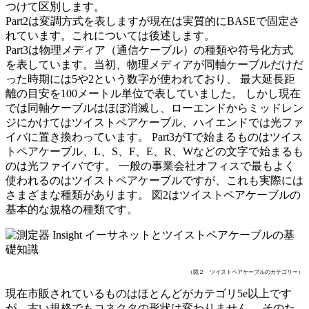
つけて区別します。
Part2は変調方式を表しますが現在は実質的にBASEで固定さ
れています。これについては後述します。
Part3は物理メディア（通信ケーブル）の種類や符号化方式
を表しています。当初、物理メディアが同軸ケーブルだけだ
った時期には5や2という数字が使われており、 最大延長距
離の目安を100メートル単位で表していました。 しかし現在
では同軸ケーブルはほぼ消滅し、ローエンドからミッドレン
ジにかけてはツイストペアケーブル、ハイエンドでは光ファ
イバに置き換わっています。 Part3がTで始まるものはツイス
トペアケーブル、L、S、F、E、R、Wなどの文字で始まるも
のは光ファイバです。 一般の事業会社オフィスで最もよく
使われるのはツイストペアケーブルですが、これも実際には
さまざまな種類があります。 図2はツイストペアケーブルの
基本的な規格の種類です。
（図２ ツイストペアケーブルのカテゴリー）
現在市販されているものはほとんどがカテゴリ5e以上です
が、古い規格でもコネクタの形状は変わりません。 そのた