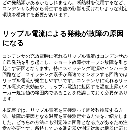
どの発熱源があるかもしれません。断熱材を使用するなど、
コンデンサ以外から発生する熱の影響を受けないような測定
環境を構築する必要があります。
リップル電流による発熱が故障の原因
になる
コンデンサの充放電時に流れるリップル電流はコンデンサの
自己発熱を引き起こし、ショート故障やオープン故障を引き
起こす要因となります。特にスイッチング電源やインバータ
回路など、スイッチング素子が高速でオンオフする回路では
リップル電流が発生しやすいです。コンデンサに流れるリッ
プル電流の実効値や、リップル電流に起因する温度上昇がメ
ーカー規定値の範囲内であることを確認しておく必要があり
ます。
本記事では、リップル電流を直接測って周波数換算する方
法、故障の要因となる温度を直接測定する方法をご紹介しま
した。どちらの方法にも測定時に困難となる点があるため注
意が必要です。所持している測定器や測定対象の機器に応じ