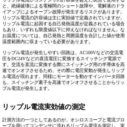
と、絶縁破壊による電極間のショート故障や、電解液のドラ
イアップによるオープン故障が発生するリスクがあります。
リップル電流の許容値は主に実効値で定義されていますが、
リップル電流に起因する自己発熱温度が定義されている場合
もあり、いずれも限度値以下に抑えなければなりません。な
お温度については、自己発熱と周囲温度を合計した値が使用
温度範囲内に収まっている必要があります。
リップル電流が発生しやすい回路は、AC100Vなどの交流電
圧をDC24Vなどの直流電圧に変換するスイッチング電源で
す。交流を直流に変換する際にスイッチング用の半導体を高
速でオンオフさせるため、その際に電圧変動が発生しリップ
ル電流が現れます。同様にモーターを動かすインバータ回路
も、スイッチング素子を高速でオンオフさせることからリッ
プル電流が発生します。
リップル電流実効値の測定
計測方法の一つとしてあるのが、オシロスコープと電流プロ
ーブを用いてコンデンサに流れるリップル電流を測定し、実