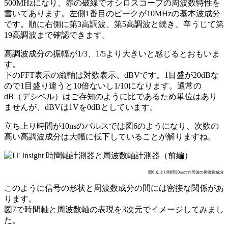
500MHzになり、赤の破線でオシロスコープの周波数特性を
書いてあります。左側1番目のピークが10MHzの基本波成分
です。順に右側に第3高調波、第5高調波と続き、辛うじて第
19高調波まで確認できます。
高調波成分の振幅が1/3、1/5より大きいと感じるとおもいま
す。
下のFFT表示の縦軸は対数表示、dBVです。1目盛が20dBな
ので1目盛り違うと10倍ないし1/10になります。通常の
dB（デシベル）はご存知のように比であるため単位はあり
ませんが、dBVは1Vを0dBとしています。
立ち上り時間が10nsのパルスでは図6のようになり、次数の
高い高調波成分は大幅に低下していることが解りますね。
図6 立上り時間10nsの方形波の周波数成分
このように信号の形状と周波数成分の間には密接な関係があ
ります。
図7で時間軸と周波数軸の表現を3次元でイメージしてみまし
た。