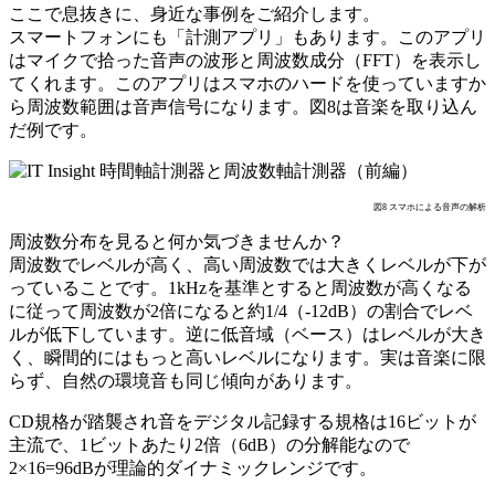
ここで息抜きに、身近な事例をご紹介します。
スマートフォンにも「計測アプリ」もあります。このアプリ
はマイクで拾った音声の波形と周波数成分（FFT）を表示し
てくれます。このアプリはスマホのハードを使っていますか
ら周波数範囲は音声信号になります。図8は音楽を取り込ん
だ例です。
図8 スマホによる音声の解析
周波数分布を見ると何か気づきませんか？
周波数でレベルが高く、高い周波数では大きくレベルが下が
っていることです。1kHzを基準とすると周波数が高くなる
に従って周波数が2倍になると約1/4（-12dB）の割合でレベ
ルが低下しています。逆に低音域（ベース）はレベルが大き
く、瞬間的にはもっと高いレベルになります。実は音楽に限
らず、自然の環境音も同じ傾向があります。
CD規格が踏襲され音をデジタル記録する規格は16ビットが
主流で、1ビットあたり2倍（6dB）の分解能なので
2×16=96dBが理論的ダイナミックレンジです。