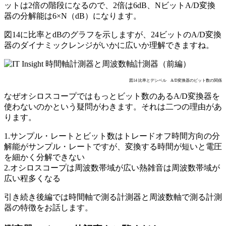
ットは2倍の階段になるので、2倍は6dB、NビットA/D変換
器の分解能は6×N（dB）になります。
図14に比率とdBのグラフを示しますが、24ビットのA/D変換
器のダイナミックレンジがいかに広いか理解できますね。
図14 比率とデシベル A/D変換器のビット数の関係
なぜオシロスコープではもっとビット数のあるA/D変換器を
使わないのかという疑問がわきます。それは二つの理由があ
ります。
1.サンプル・レートとビット数はトレードオフ時間方向の分
解能がサンプル・レートですが、変換する時間が短いと電圧
を細かく分解できない
2.オシロスコープは周波数帯域が広い熱雑音は周波数帯域が
広い程多くなる
引き続き後編では時間軸で測る計測器と周波数軸で測る計測
器の特徴をお話します。