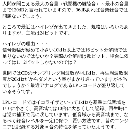
人間が聞こえる最大の音量（戦闘機の離陸音）～最小の音量
まで120dBと言われていますので、96dBあれば音楽録音では
問題ないでしょう。
ところで最近はハイレゾが出てきました。規格はいろいろあ
りますが、主流は24ビットです。
ハイレゾの理由・・・
信号振幅が極めて小さい10kHz以上では16ビット分解能では
足りないのではないか？実際の分解能は数ビット、場合に依
っては1、2ビットしかないのでは？
世間ではCDのサンプリング周波数が44.1kHz、再生周波数限
度が20kHzだからダメという事がまかり通っていますが本当
でしょうか？最近アナログであるLPレコードが盛り返して
いるそうです。
LPレコードではイコライザといって1kHzを基準に低音域を
1/10に小さく、高音域では10倍に大きくして記録、再生時に
は逆の補正で元に戻しています。低音域から高音域まで、な
るべく録音レベルを一定に保つ、賢い方法です。昔のエンジ
ニアは記録する対象＝音の特性を解っていたようです。