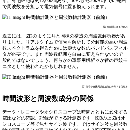
す。有毛細胞は約12,000個あり、50Hzから20kHzまでの範囲
で周波数を分担して電気信号に置き換えられます。
図1 音が聞こえる仕組み
過去には、図2のように耳と同様の構造の周波数解析器があ
りました。リアルタイムで信号を解析して分解能の高い周波
数スペクトラムを得るためには膨大な数のバンドパスフィル
タが必要です。また周波数範囲を自由に変えられないので一
般的ではないでしょう。何らかの軍事用解析器か昔の声紋モ
ニタとして使われたかもしれません。
図2 信号を直接周波数成分に分類する仕組み
時間波形と周波数成分の関係
データ・レコーダやオシロスコープは時間とともに変化する
電圧などの確認、記録ができる計測器です。図3の上図はオ
シロスコープ等で見たサイン波です。ではサイン波を周波数