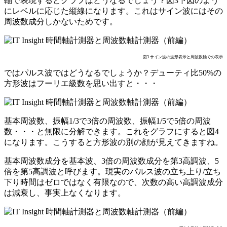
軸で表現するとグラフはどうなるでしょう？図3下図のよう
にレベルに応じた縦線になります。これはサイン波にはその
周波数成分しかないためです。
図3 サイン波の波形表示と周波数軸での表示
ではパルス波ではどうなるでしょうか？デューティ比50%の
方形波はフーリエ級数を思い出すと・・・
基本周波数、振幅1/3で3倍の周波数、振幅1/5で5倍の周波
数・・・と無限に分解できます。これをグラフにすると図4
になります。こうすると方形波の別の顔が見えてきますね。
基本周波数成分を基本波、3倍の周波数成分を第3高調波、5
倍を第5高調波と呼びます。現実のパルス波の立ち上り/立ち
下り時間はゼロではなく有限なので、次数の高い高調波成分
は減衰し、事実上なくなります。