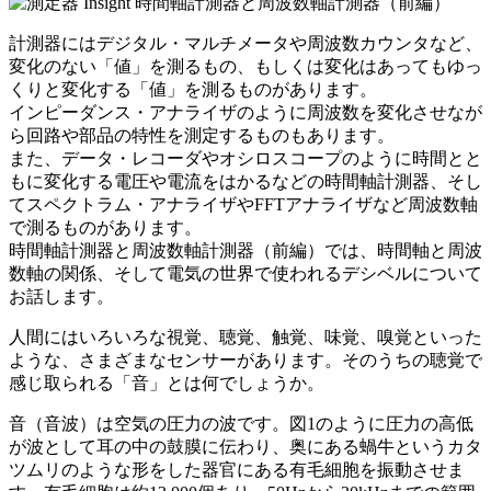
計測器にはデジタル・マルチメータや周波数カウンタなど、
変化のない「値」を測るもの、もしくは変化はあってもゆっ
くりと変化する「値」を測るものがあります。
インピーダンス・アナライザのように周波数を変化させなが
ら回路や部品の特性を測定するものもあります。
また、データ・レコーダやオシロスコープのように時間とと
もに変化する電圧や電流をはかるなどの時間軸計測器、そし
てスペクトラム・アナライザやFFTアナライザなど周波数軸
で測るものがあります。
時間軸計測器と周波数軸計測器（前編）では、時間軸と周波
数軸の関係、そして電気の世界で使われるデシベルについて
お話します。
人間にはいろいろな視覚、聴覚、触覚、味覚、嗅覚といった
ような、さまざまなセンサーがあります。そのうちの聴覚で
感じ取られる「音」とは何でしょうか。
音（音波）は空気の圧力の波です。図1のように圧力の高低
が波として耳の中の鼓膜に伝わり、奥にある蝸牛というカタ
ツムリのような形をした器官にある有毛細胞を振動させま