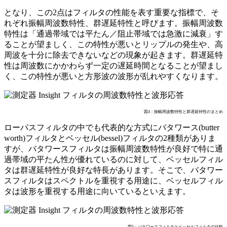
となり、この2点はフィルタの性能を表す重要な指標で、そ
れぞれ振幅周波数特性、群遅延特性と呼びます。振幅周波数
特性は「通過帯域では平たん／阻止帯域では急激に減衰」す
ることが望ましく、この特性が悪いとリップルの発生や、高
周波を十分に除去できないなどの現象が起きます。群遅延特
性は周波数にかかわらず一定の遅延時間となることが望まし
く、この特性が悪いと方形波の波形が乱れやすくなります。
図4：振幅周波数特性と群遅延特性のまとめ
ローパスフィルタの中でも代表的な方式にバタワース(butter
worth)フィルタとベッセル(bessel)フィルタの2種類がありま
すが、バタワースフィルタは振幅周波数特性が良好で特に通
過帯域の平たん性が優れているのに対して、ベッセルフィル
タは群遅延特性が良好な特長があります。そこで、バタワー
スフィルタはスペクトルを重視する用途に、ベッセルフィル
タは波形を重視する用途に向いているといえます。
図5：パタワースフィルタとベッセルフィルタの比較