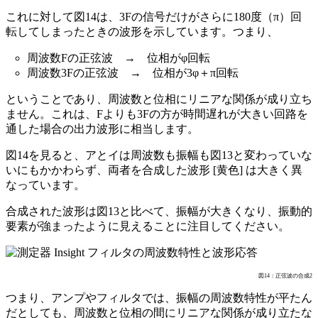
これに対して図14は、3Fの信号だけがさらに180度（π）回
転してしまったときの波形を示しています。つまり、
周波数Fの正弦波 → 位相がφ回転
周波数3Fの正弦波 → 位相が3φ＋π回転
ということであり、周波数と位相にリニアな関係が成り立ち
ません。これは、Fよりも3Fの方が時間遅れが大きい回路を
通した場合の出力波形に相当します。
図14を見ると、アとイは周波数も振幅も図13と変わっていな
いにもかかわらず、両者を合成した波形 [黄色] は大きく異
なっています。
合成された波形は図13と比べて、振幅が大きくなり、振動的
要素が強まったように見えることに注目してください。
図14：正弦波の合成2
つまり、アンプやフィルタでは、振幅の周波数特性が平たん
だとしても、周波数と位相の間にリニアな関係が成り立たな