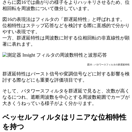
さらに図16では曲がりの様子をよりハッキリさせるため、位
相回転を周波数について微分しています。
図16の表現法はフィルタの「群遅延特性」と呼ばれます。
位相特性はステップ応答などを検討する際に直感的で分かり
やすい表現です。
一方、群遅延特性は周波数に対する位相回転の非直線性が顕
著に表れます。
図16：バタワースフィルタの群遅延特性
群遅延特性はバースト信号や変調信号などに対する影響を検
討する際などにも重要な評価項目です。
そして、バタワースフィルタを群遅延で見ると、次数が高く
なるにつれ、遮断周波数を中心とする周波数範囲でカーブが
大きくうねっている様子がよく分かります。
ベッセルフィルタはリニアな位相特性
を持つ