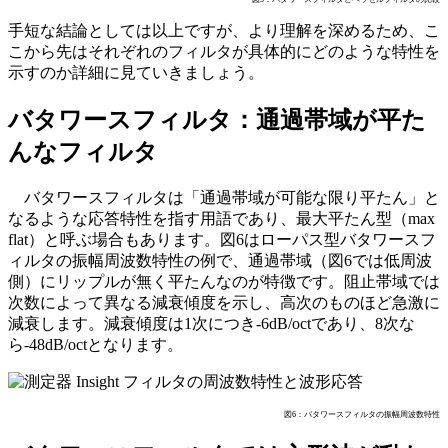
手短な結論としては以上ですが、より理解を深めるため、こ
こから先はそれぞれのフィルタが具体的にどのような特性を
示すのか詳細に見ていきましょう。
バタワースフィルタ：通過帯域が平た
んなフィルタ
バタワースフィルタは「通過帯域が可能な限り平たん」と
なるような応答特性を指す用語であり、最大平たん型（max
flat）と呼ぶ場合もあります。図6はローパス型バタワースフ
ィルタの振幅周波数特性の例で、通過帯域（図6では低周波
側）にリップルが無く平たんなのが特徴です。阻止帯域では
次数によって異なる減衰傾度を示し、高次のものほど急激に
減衰します。減衰傾度は1次につき-6dB/octであり、8次な
ら-48dB/octとなります。
図6：バタワースフィルタの振幅周波数特性