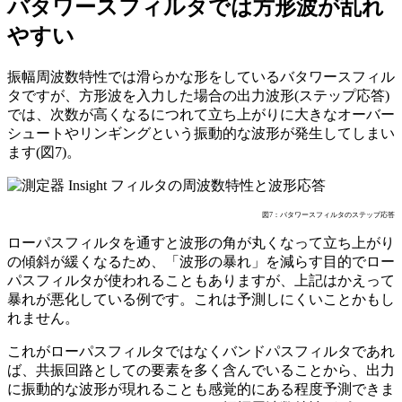
バタワースフィルタでは方形波が乱れ
やすい
振幅周波数特性では滑らかな形をしているバタワースフィル
タですが、方形波を入力した場合の出力波形(ステップ応答)
では、次数が高くなるにつれて立ち上がりに大きなオーバー
シュートやリンギングという振動的な波形が発生してしまい
ます(図7)。
図7：バタワースフィルタのステップ応答
ローパスフィルタを通すと波形の角が丸くなって立ち上がり
の傾斜が緩くなるため、「波形の暴れ」を減らす目的でロー
パスフィルタが使われることもありますが、上記はかえって
暴れが悪化している例です。これは予測しにくいことかもし
れません。
これがローパスフィルタではなくバンドパスフィルタであれ
ば、共振回路としての要素を多く含んでいることから、出力
に振動的な波形が現れることも感覚的にある程度予測できま