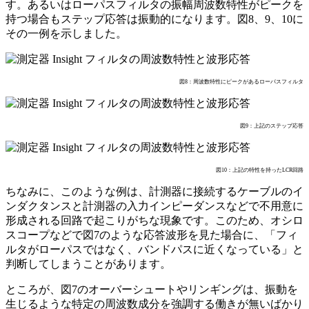
す。あるいはローパスフィルタの振幅周波数特性がピークを
持つ場合もステップ応答は振動的になります。図8、9、10に
その一例を示しました。
図8：周波数特性にピークがあるローパスフィルタ
図9：上記のステップ応答
図10：上記の特性を持ったLCR回路
ちなみに、このような例は、計測器に接続するケーブルのイ
ンダクタンスと計測器の入力インピーダンスなどで不用意に
形成される回路で起こりがちな現象です。このため、オシロ
スコープなどで図7のような応答波形を見た場合に、「フィ
ルタがローパスではなく、バンドパスに近くなっている」と
判断してしまうことがあります。
ところが、図7のオーバーシュートやリンギングは、振動を
生じるような特定の周波数成分を強調する働きが無いばかり