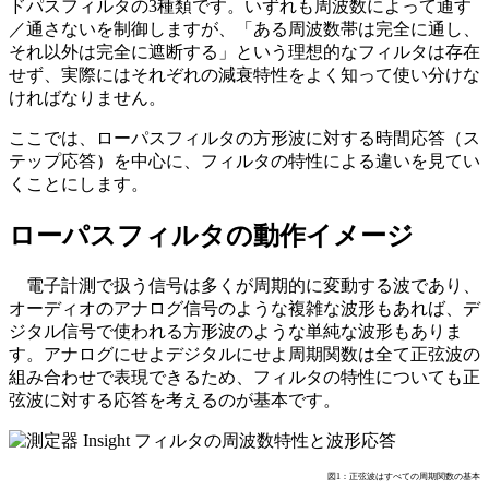
ドパスフィルタの3種類です。いずれも周波数によって通す
／通さないを制御しますが、「ある周波数帯は完全に通し、
それ以外は完全に遮断する」という理想的なフィルタは存在
せず、実際にはそれぞれの減衰特性をよく知って使い分けな
ければなりません。
ここでは、ローパスフィルタの方形波に対する時間応答（ス
テップ応答）を中心に、フィルタの特性による違いを見てい
くことにします。
ローパスフィルタの動作イメージ
電子計測で扱う信号は多くが周期的に変動する波であり、
オーディオのアナログ信号のような複雑な波形もあれば、デ
ジタル信号で使われる方形波のような単純な波形もありま
す。アナログにせよデジタルにせよ周期関数は全て正弦波の
組み合わせで表現できるため、フィルタの特性についても正
弦波に対する応答を考えるのが基本です。
図1：正弦波はすべての周期関数の基本