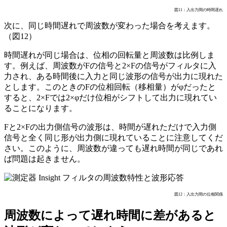
図11：入出力間の時間遅れ
次に、同じ時間遅れで周波数が変わった場合を考えます。
（図12）
時間遅れが同じ場合は、位相の回転量と周波数は比例しま
す。例えば、周波数がFの信号と2×Fの信号がフィルタに入
力され、ある時間後に入力と同じ波形の信号が出力に現れた
とします。このときのFの位相回転（移相量）がφだったと
すると、2×Fでは2×φだけ位相がシフトして出力に現れてい
ることになります。
Fと2×Fの出力側信号の波形は、時間が遅れただけで入力側
信号と全く同じ形が出力側に現れていることに注意してくだ
さい。このように、周波数が違っても遅れ時間が同じであれ
ば問題は起きません。
図12：入出力間の位相関係
周波数によって遅れ時間に差があると