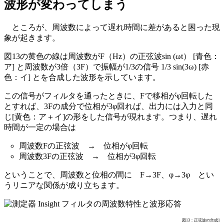
波形が変わってしまう
ところが、周波数によって遅れ時間に差があると困った現
象が起きます。
図13の黄色の線は周波数がF（Hz）の正弦波sin (ωt） [青色：
ア] と周波数が3倍（3F）で振幅が1/3の信号 1/3 sin(3ω) [赤
色：イ] とを合成した波形を示しています。
この信号がフィルタを通ったときに、Fで移相がφ回転した
とすれば、3Fの成分で位相が3φ回れば、出力には入力と同
じ[黄色：ア＋イ]の形をした信号が現れます。つまり、遅れ
時間が一定の場合は
周波数Fの正弦波 → 位相がφ回転
周波数3Fの正弦波 → 位相が3φ回転
ということで、周波数と位相の間に F→3F、φ→3φ とい
うリニアな関係が成り立ちます。
図13：正弦波の合成1