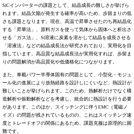
SiCインバーターの課題として、結晶成長の難しさが挙げら
れます。結晶欠陥が発生する確率が高いため、歩留まりの低
さも課題となります。現在、高温で昇華させたのち再結晶化
する「昇華法」、原料ガスを使って気体から固体へと析出さ
せる「ガス法」、Si溶液に炭素を溶かして結晶を成長させる
「溶液法」などの結晶成長法が研究されており、実用化を目
指しています。高品質な結晶成長法が実用化すれば、歩留ま
りの問題解消が高品質化や低価格化につながります。
また、車載パワー半導体固有の問題として、小型化・モジュ
ール化の進展により放熱経路を設計しにくいなど、熱設計が
難しいことが挙げられます。このため、熱解析だけでなく構
造解析や振動解析などを考慮し、統合的に熱設計を行う必要
があります。このほか、スイッチングに伴うEMC（電磁ノ
イズ）の問題が残されているものの、これはスイッチング速
度とトレードオフの関係にあるため、課題克服は原理的に困
難です。