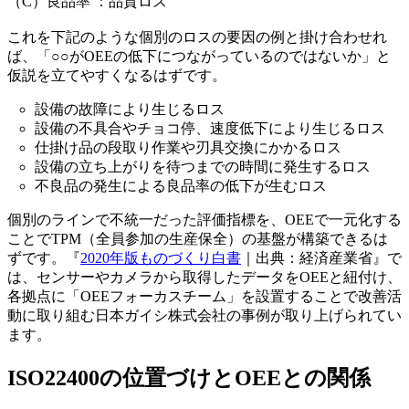
（C）良品率 ：品質ロス
これを下記のような個別のロスの要因の例と掛け合わせれ
ば、「○○がOEEの低下につながっているのではないか」と
仮説を立てやすくなるはずです。
設備の故障により生じるロス
設備の不具合やチョコ停、速度低下により生じるロス
仕掛け品の段取り作業や刃具交換にかかるロス
設備の立ち上がりを待つまでの時間に発生するロス
不良品の発生による良品率の低下が生むロス
個別のラインで不統一だった評価指標を、OEEで一元化する
ことでTPM（全員参加の生産保全）の基盤が構築できるは
ずです。『
2020年版ものづくり白書
｜出典：経済産業省』で
は、センサーやカメラから取得したデータをOEEと紐付け、
各拠点に「OEEフォーカスチーム」を設置することで改善活
動に取り組む日本ガイシ株式会社の事例が取り上げられてい
ます。
ISO22400の位置づけとOEEとの関係