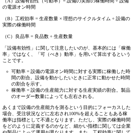
（A）設備有効性（可動率）= 設備の実際の稼働時間 ÷ 設備
の電源オン時間
（B）工程効率 = 生産数量 × 理想のサイクルタイム ÷ 設備の
実際の稼働時間
（C）良品率 = 良品数 ÷ 生産数量
「設備有効性」に関して注意したいのが、基本的には「稼働
率」ではなく、「可（べき）動率」を用いて算出するという
ことです。
可動率 = 設備の電源オン時間に対する実際に稼働した時
間の割合。設備を動かしたいときに正常に動かせた時間
の割合を示す。
稼働率 = 設備の生産能力に対する生産実績の割合。製品
のオーダー数量によっても左右される。
あくまで設備の生産能力を測るという目的にフォーカスした
場合、受注状況などに左右され100%を超えることもある稼
働率は指標として不適となります。ただし、実際の稼働時間
をどのように定義するのかなど、細かい指標に関しては企業
や製品によって運用が異なります。また、工程効率に関して