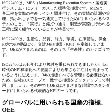
ISO22400は、MES（Manufacturing Execution System：製造実
行システム）にフォーカスした標準化指標です。MESは、
各工程を実際の生産ラインと関連付け、その実情の計測や管
理、指示出しまでを一気通貫して行うために用いられるシス
テムのこと。「実行」と銘打つ通り、製造が実際に行われる
工程に深く紐付いていることが特長です。
ISO22400は、生産性、品質、能力、環境、在庫管理、保全
の六つの領域にて、合計34の指標（KPI）を定義していま
す。OEEが含まれるのは、そのうち「生産性」のカテゴリで
す。
ISO22400は2010年代より検討を重ねられてきましたが、IoT
時代のKPI標準化への要請により近年さらに注目が高まって
いるように思えます。34の指標すべてを管理する必要はない
ため、自社のスコープと一致する指標をピックアップして利
用しましょう。その中でもOEEはさまざまな現場でスタンダ
ードに用いられる代表的なKPIの一つです。
グローバルに用いられる国産の指標、
OEE