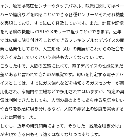
ォン、触覚は感圧センサーやタッチパネル、味覚に関してはペー
ハーや糖度などを図ることができる各種センサーがそれぞれ機能
を実現しており、すでに広く普及しています。また、計算や記憶
を司る脳の機能は CPU やメモリーで担うことができます。近年
では皮膚に貼り付けることができるフレキシブルなデバイスの開
発も活発化しており、人工知能（AI）の発展がこれからの社会を
大きく変革していくという期待も大きくなっています。
こうした中で、人間の五感に比べて、電子デバイスの性能にまだ
差があると言われてきたのが嗅覚です。匂いを判定する電子デバ
イスとしては、すでにガス漏れなどを検知するガスセンサーが実
用化され、家庭内や工場などで多用されてはいますが、特定の臭
気は判別できたとしても、人間の鼻のようにあらゆる臭気や匂い
や香りを敏感に嗅ぎ分けるなど、人間の鼻以上の感度を実現する
ことは困難でした。
しかし、近年の研究開発によって、そうした「鋭敏な嗅ぎ分け」
が実現できる日もそう遠くはなくなりつつあります。